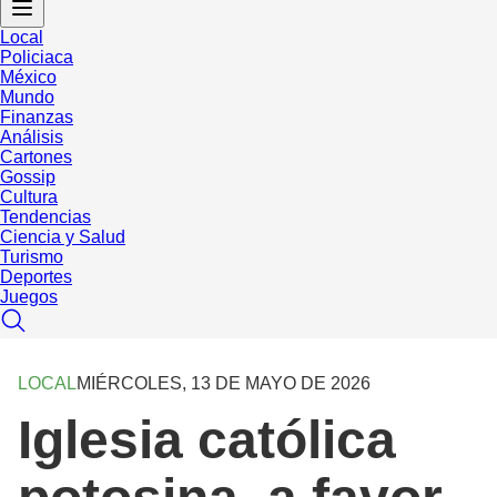
Local
Policiaca
México
Mundo
Finanzas
Análisis
Cartones
Gossip
Cultura
Tendencias
Ciencia y Salud
Turismo
Deportes
Juegos
LOCAL
MIÉRCOLES, 13 DE MAYO DE 2026
Iglesia católica