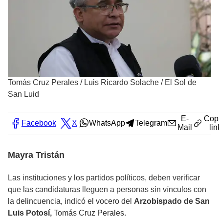
Tomás Cruz Perales
/
Luis Ricardo Solache / El Sol de
San Luid
E-
Cop
Facebook
X
WhatsApp
Telegram
Mail
lin
Mayra Tristán
Las instituciones y los partidos políticos, deben verificar
que las candidaturas lleguen a personas sin vínculos con
la delincuencia, indicó el vocero del
Arzobispado de San
Luis Potosí,
Tomás Cruz Perales.