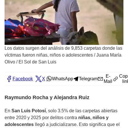
Los datos surgen del análisis de 9,853 carpetas donde las
víctimas fueron niñas, niños o adolescentes
/
Juana María
Olivo / El Sol de San Luis
E-
Cop
Facebook
X
WhatsApp
Telegram
Mail
lin
Raymundo Rocha y Alejandra Ruiz
En
San Luis Potosí
, solo 3.5% de las carpetas abiertas
entre 2020 y 2025 por delitos contra
niñas, niños y
adolescentes
llegó a judicializarse. Esto significa que el