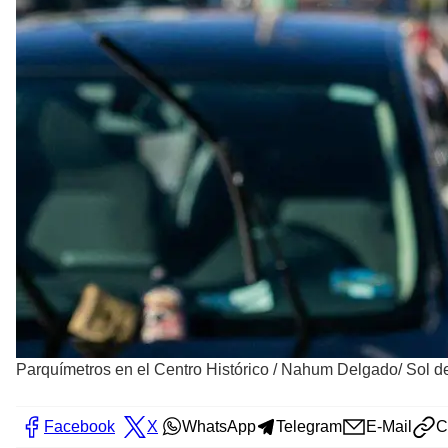
Parquímetros en el Centro Histórico
/
Nahum Delgado/ Sol de
Facebook
X
WhatsApp
Telegram
E-Mail
C