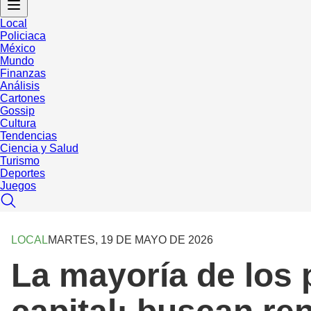
Local
Policiaca
México
Mundo
Finanzas
Análisis
Cartones
Gossip
Cultura
Tendencias
Ciencia y Salud
Turismo
Deportes
Juegos
LOCAL
MARTES, 19 DE MAYO DE 2026
La mayoría de los 