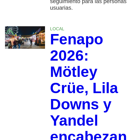
seguimiento para las personas
usuarias.
LOCAL
Fenapo
2026:
Mötley
Crüe, Lila
Downs y
Yandel
encabezan