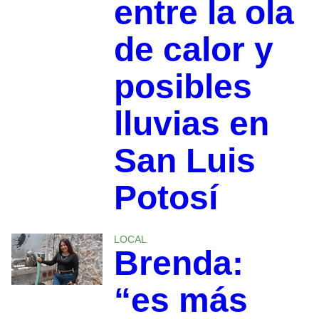
entre la ola
de calor y
posibles
lluvias en
San Luis
Potosí
LOCAL
Brenda:
“es más