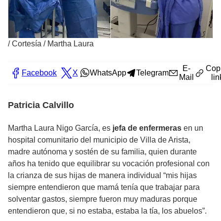
/
Cortesía / Martha Laura
E-
Cop
Facebook
X
WhatsApp
Telegram
Mail
lin
Patricia Calvillo
Martha Laura Nigo García, es
jefa de enfermeras
en un
hospital comunitario del municipio de Villa de Arista,
madre autónoma y sostén de su familia, quien durante
años ha tenido que equilibrar su vocación profesional con
la crianza de sus hijas de manera individual “mis hijas
siempre entendieron que mamá tenía que trabajar para
solventar gastos, siempre fueron muy maduras porque
entendieron que, si no estaba, estaba la tía, los abuelos”.