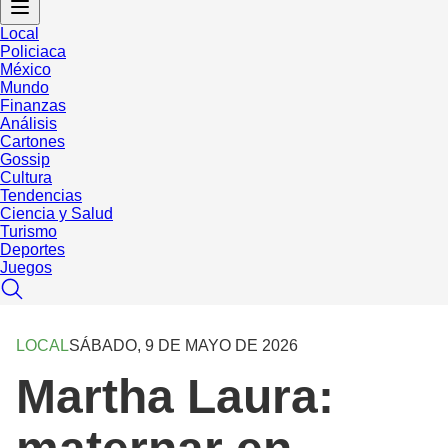
Local
Policiaca
México
Mundo
Finanzas
Análisis
Cartones
Gossip
Cultura
Tendencias
Ciencia y Salud
Turismo
Deportes
Juegos
LOCAL
SÁBADO, 9 DE MAYO DE 2026
Martha Laura: