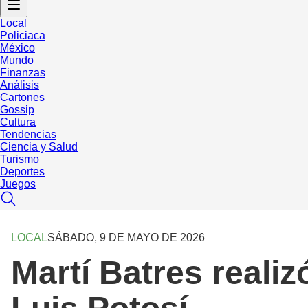
Local
Policiaca
México
Mundo
Finanzas
Análisis
Cartones
Gossip
Cultura
Tendencias
Ciencia y Salud
Turismo
Deportes
Juegos
LOCAL
SÁBADO, 9 DE MAYO DE 2026
Martí Batres reali