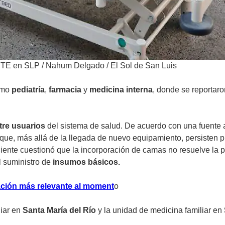
SSTE en SLP
/
Nahum Delgado / El Sol de San Luis
omo
pediatría
,
farmacia
y
medicina interna
, donde se reportar
tre usuarios
del sistema de salud. De acuerdo con una fuente
r que, más allá de la llegada de nuevo equipamiento, persisten
iente cuestionó que la incorporación de camas no resuelve la pr
l suministro de
insumos básicos.
mación más relevante al moment
o
liar en
Santa María del Río
y la unidad de medicina familiar en