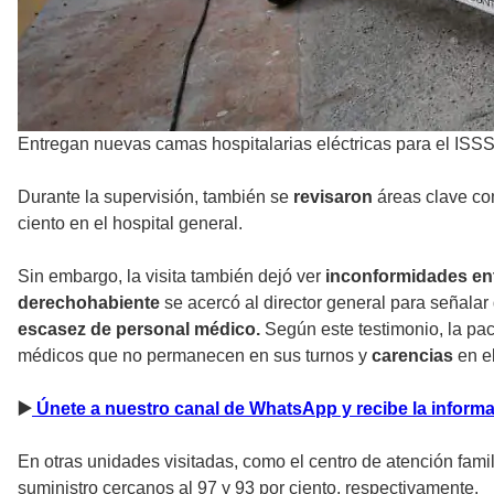
Entregan nuevas camas hospitalarias eléctricas para el IS
Durante la supervisión, también se
revisaron
áreas clave c
ciento en el hospital general.
Sin embargo, la visita también dejó ver
inconformidades en
derechohabiente
se acercó al director general para señala
escasez de personal médico.
Según este testimonio, la pac
médicos que no permanecen en sus turnos y
carencias
en e
▶
️ Únete a nuestro canal de WhatsApp y recibe la infor
En otras unidades visitadas, como el centro de atención fami
suministro cercanos al 97 y 93 por ciento, respectivamente.