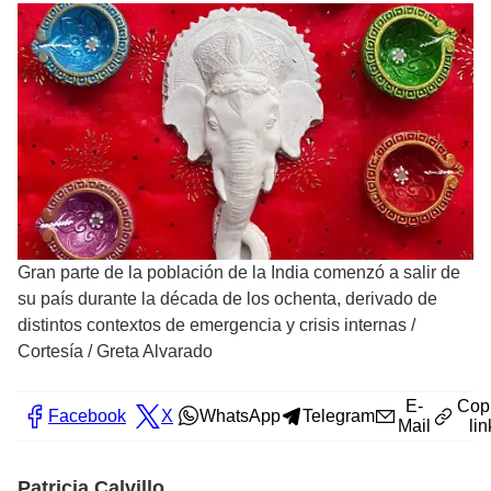
Gran parte de la población de la India comenzó a salir de
su país durante la década de los ochenta, derivado de
distintos contextos de emergencia y crisis internas
/
Cortesía / Greta Alvarado
E-
Cop
Facebook
X
WhatsApp
Telegram
Mail
lin
Patricia Calvillo