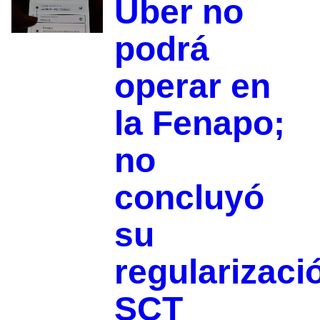
Uber no
podrá
operar en
la Fenapo;
no
concluyó
su
regularizaci
SCT