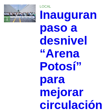
LOCAL
Inauguran
1
paso a
desnivel
“Arena
Potosí”
para
mejorar
circulación