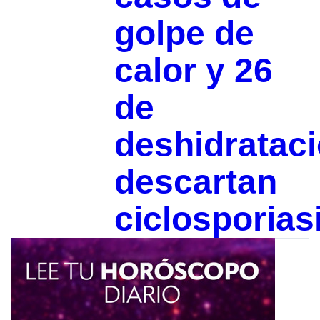
golpe de
calor y 26
de
deshidrataci
descartan
ciclosporias