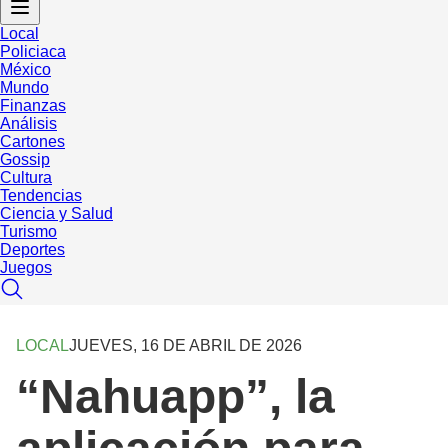
Local
Policiaca
México
Mundo
Finanzas
Análisis
Cartones
Gossip
Cultura
Tendencias
Ciencia y Salud
Turismo
Deportes
Juegos
LOCAL
JUEVES, 16 DE ABRIL DE 2026
“Nahuapp”, la