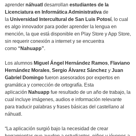
aprender
náhuatl
desarrollan
estudiantes de la
Licenciatura en Informática Administrativa
de
la
Universidad Intercultural de San Luis Potosí
, lo cual
es algo innovador para poder aprender la lengua en
mención, la que está disponible en Play Store y App Store,
sin requerir conexión a internet y se encuentra
como
“Nahuapp”
.
Los alumnos
Miguel Ángel Hernández Ramos
,
Flaviano
Hernández Morales
,
Sergio Álvarez Sánchez
y
Juan
Gabriel Domingo
fueron asesorados por expertos en
gramática y corrección de ortografía. Esta
aplicación
Nahuapp
fue resultado de un año de trabajo, la
cual incluye imágenes, audios e información relevante
para traducir palabras y frases básicas del castellano al
náhuatl.
“La aplicación surgió bajo la necesidad de crear
herramientas que ayuden a estudiantes, niños y jóvenes a