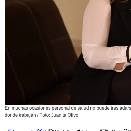
En muchas ocasiones personal de salud no puede trasladar
donde trabajan / Foto: Juanita Olivo