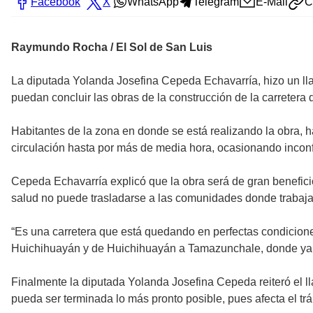
Facebook
X
WhatsApp
Telegram
E-Mail
C
Raymundo Rocha / El Sol de San Luis
La diputada Yolanda Josefina Cepeda Echavarría, hizo un ll
puedan concluir las obras de la construcción de la carreter
Habitantes de la zona en donde se está realizando la obra, han
circulación hasta por más de media hora, ocasionando incon
Cepeda Echavarría explicó que la obra será de gran benefici
salud no puede trasladarse a las comunidades donde trabaja
“Es una carretera que está quedando en perfectas condicione
Huichihuayán y de Huichihuayán a Tamazunchale, donde ya emp
Finalmente la diputada Yolanda Josefina Cepeda reiteró el ll
pueda ser terminada lo más pronto posible, pues afecta el tr