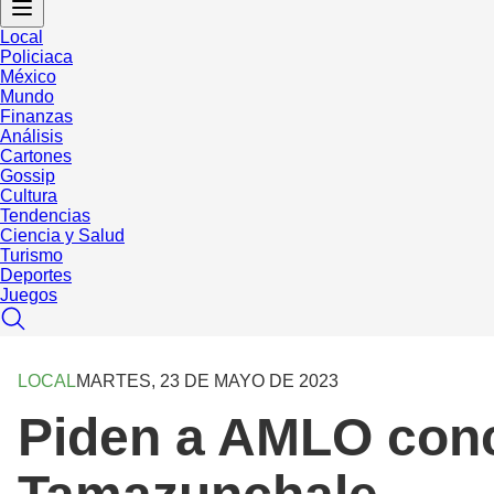
Local
Policiaca
México
Mundo
Finanzas
Análisis
Cartones
Gossip
Cultura
Tendencias
Ciencia y Salud
Turismo
Deportes
Juegos
LOCAL
MARTES, 23 DE MAYO DE 2023
Piden a AMLO concl