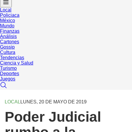
Local
Policiaca
México
Mundo
Finanzas
Análisis
Cartones
Gossip
Cultura
Tendencias
Ciencia y Salud
Turismo
Deportes
Juegos
LOCAL
LUNES, 20 DE MAYO DE 2019
Poder Judicial