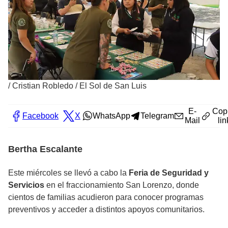
/
Cristian Robledo / El Sol de San Luis
E-
Cop
Facebook
X
WhatsApp
Telegram
Mail
lin
Bertha Escalante
Este miércoles se llevó a cabo la
Feria de Seguridad y
Servicios
en el fraccionamiento San Lorenzo, donde
cientos de familias acudieron para conocer programas
preventivos y acceder a distintos apoyos comunitarios.