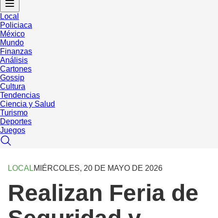
Local
Policiaca
México
Mundo
Finanzas
Análisis
Cartones
Gossip
Cultura
Tendencias
Ciencia y Salud
Turismo
Deportes
Juegos
LOCAL
MIÉRCOLES, 20 DE MAYO DE 2026
Realizan Feria de