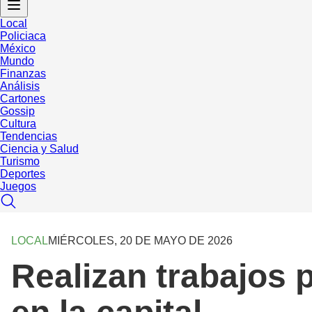
Local
Policiaca
México
Mundo
Finanzas
Análisis
Cartones
Gossip
Cultura
Tendencias
Ciencia y Salud
Turismo
Deportes
Juegos
LOCAL
MIÉRCOLES, 20 DE MAYO DE 2026
Realizan trabajos 