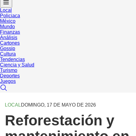
Local
Policiaca
México
Mundo
Finanzas
Análisis
Cartones
Gossip
Cultura
Tendencias
Ciencia y Salud
Turismo
Deportes
Juegos
LOCAL
DOMINGO, 17 DE MAYO DE 2026
Reforestación y