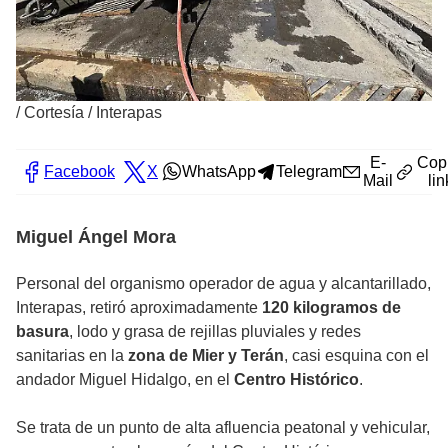
/
Cortesía / Interapas
E-
Cop
Facebook
X
WhatsApp
Telegram
Mail
lin
Miguel Ángel Mora
Personal del organismo operador de agua y alcantarillado,
Interapas, retiró aproximadamente
120 kilogramos de
basura
, lodo y grasa de rejillas pluviales y redes
sanitarias en la
zona de Mier y Terán
, casi esquina con el
andador Miguel Hidalgo, en el
Centro Histórico
.
Se trata de un punto de alta afluencia peatonal y vehicular,