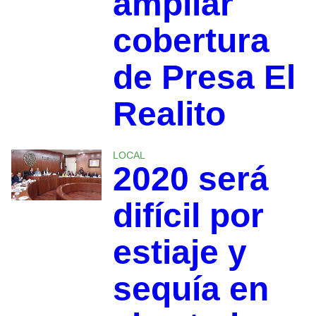
ampliar
cobertura
de Presa El
Realito
LOCAL
2020 será
difícil por
estiaje y
sequía en