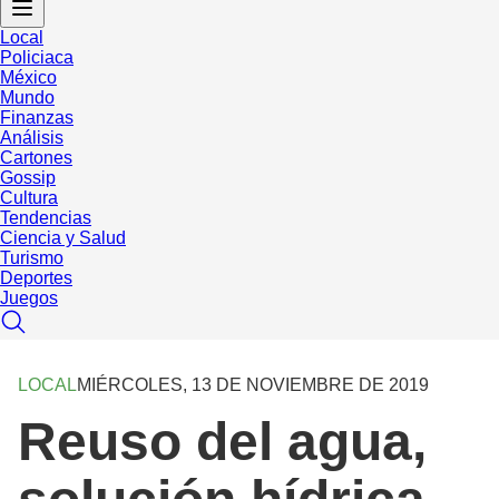
Local
Policiaca
México
Mundo
Finanzas
Análisis
Cartones
Gossip
Cultura
Tendencias
Ciencia y Salud
Turismo
Deportes
Juegos
LOCAL
MIÉRCOLES, 13 DE NOVIEMBRE DE 2019
Reuso del agua,