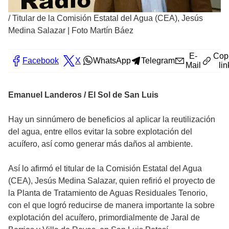
/
Titular de la Comisión Estatal del Agua (CEA), Jesús
Medina Salazar | Foto Martín Báez
E-
Cop
Facebook
X
WhatsApp
Telegram
Mail
lin
Emanuel Landeros / El Sol de San Luis
Hay un sinnúmero de beneficios al aplicar la reutilización
del agua, entre ellos evitar la sobre explotación del
acuífero, así como generar más daños al ambiente.
Así lo afirmó el titular de la Comisión Estatal del Agua
(CEA), Jesús Medina Salazar, quien refirió el proyecto de
la Planta de Tratamiento de Aguas Residuales Tenorio,
con el que logró reducirse de manera importante la sobre
explotación del acuífero, primordialmente de Jaral de