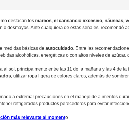
remo destacan los
mareos, el cansancio excesivo, náuseas, v
sión o desmayos. Ante cualquiera de estas señales, recomendó a
te medidas básicas de
autocuidado
. Entre las recomendacione
ebidas alcohólicas, energéticas o con altos niveles de azúcar, 
ta al sol, principalmente entre las 11 de la mañana y las 4 de la
lados,
utilizar ropa ligera de colores claros, además de sombrero
llamado a extremar precauciones en el manejo de alimentos dur
ener refrigerados productos perecederos para evitar infecciones
mación más relevante al moment
o