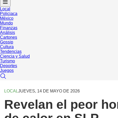
Local
Policiaca
México
Mundo
Finanzas
Análisis
Cartones
Gossip
Cultura
Tendencias
Ciencia y Salud
Turismo
Deportes
Juegos
LOCAL
JUEVES, 14 DE MAYO DE 2026
Revelan el peor ho