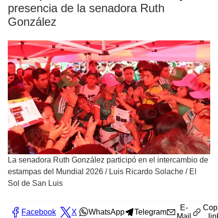
presencia de la senadora Ruth
González
La senadora Ruth González participó en el intercambio de
estampas del Mundial 2026
/
Luis Ricardo Solache / El
Sol de San Luis
E-
Cop
Facebook
X
WhatsApp
Telegram
Mail
lin