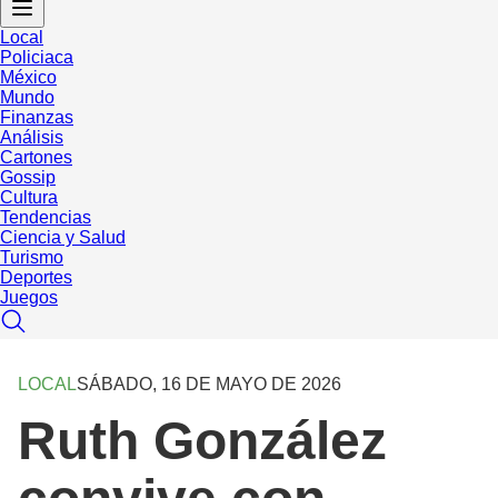
Local
Policiaca
México
Mundo
Finanzas
Análisis
Cartones
Gossip
Cultura
Tendencias
Ciencia y Salud
Turismo
Deportes
Juegos
LOCAL
SÁBADO, 16 DE MAYO DE 2026
Ruth González