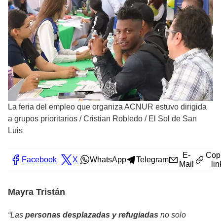
La feria del empleo que organiza ACNUR estuvo dirigida
a grupos prioritarios
/
Cristian Robledo / El Sol de San
Luis
E-
Cop
Facebook
X
WhatsApp
Telegram
Mail
lin
Mayra Tristán
“Las
personas desplazadas y refugiadas
no solo