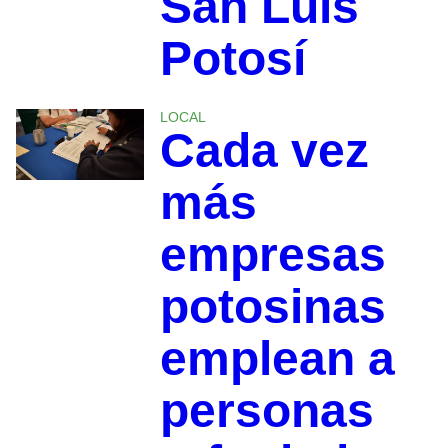
San Luis
Potosí
LOCAL
Cada vez
más
empresas
potosinas
emplean a
personas