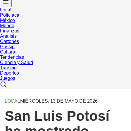
Local
Policiaca
México
Mundo
Finanzas
Análisis
Cartones
Gossip
Cultura
Tendencias
Ciencia y Salud
Turismo
Deportes
Juegos
LOCAL
MIÉRCOLES, 13 DE MAYO DE 2026
San Luis Potosí