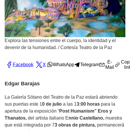
Explora las tensiones entre el cuerpo, la identidad y el
devenir de la humanidad.
/
Cortesía Teatro de la Paz
E-
Cop
Facebook
X
WhatsApp
Telegram
Mail
lin
Edgar Barajas
La Galería Sótano del Teatro de la Paz estará abriendo
sus puertas este 1
0 de julio
a las 1
3:00 horas
para la
apertura de la exposición “
Post Humanism” Eros y
Thanatos,
del artista italiano E
nnio Castellano,
muestra
que está integrada por 7
3 obras de pintura,
permanecerá