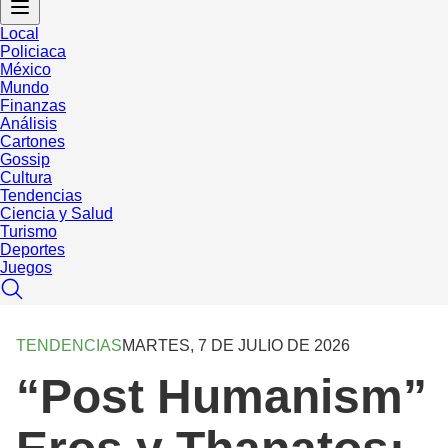
Local
Policiaca
México
Mundo
Finanzas
Análisis
Cartones
Gossip
Cultura
Tendencias
Ciencia y Salud
Turismo
Deportes
Juegos
TENDENCIAS
MARTES, 7 DE JULIO DE 2026
“Post Humanism”