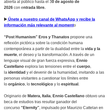
abierta al público hasta el 3
0 de agosto de
2026
con e
ntrada libre.
▶
️ Únete a nuestro canal de WhatsApp y recibe la
información más relevante al moment
o
“Post Humanism” Eros y Thanatos
propone una
reflexión pictórica sobre la condición humana
contemporánea a partir de la dualidad entre la
vida y la
muerte
, el deseo y la transformación. A través de un
lenguaje visual de gran fuerza expresiva,
Ennio
Castellano
explora las tensiones entre el
cuerpo
,
la
identidad
y el devenir de la humanidad, invitando a las
personas visitantes a cuestionar los límites entre
lo
orgánico
, lo
tecnológico
y lo
espiritual
.
Originario de
Matera, Italia
,
Ennio Castellano
obtuvo una
beca de estudios tras resultar ganador del
concurso
“Eternity”
, impulsado por Maurizio Cattelan en