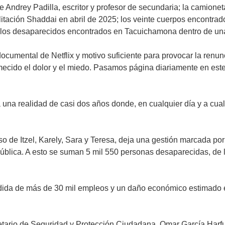
e Andrey Padilla, escritor y profesor de secundaria; la camion
ilitación Shaddai en abril de 2025; los veinte cuerpos encontra
e los desaparecidos encontrados en Tacuichamona dentro de una 
cumental de Netflix y motivo suficiente para provocar la renunc
ecido el dolor y el miedo. Pasamos página diariamente en este 
 realidad de casi dos años donde, en cualquier día y a cualqu
de Itzel, Karely, Sara y Teresa, deja una gestión marcada por u
blica. A esto se suman 5 mil 550 personas desaparecidas, de las
rdida de más de 30 mil empleos y un daño económico estimado en
tario de Seguridad y Protección Ciudadana, Omar García Harfu