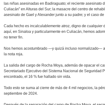
las niñas asesinadas en Badiraguato; el reciente asesinato d
Culiacán” en Alturas del Sur; la masacre del centro de rehab
asesinato de Gael y Alexander junto a su padre; y el caso d
Cada hecho es incalculablemente atroz, digno de cualquier do
aquí, en Sinaloa y particularmente en Culiacán, hemos adorm
no tener fin.
Nos hemos acostumbrado —y quizá incluso normalizado— a una
la nota roja.
La salida del cargo de Rocha Moya, además de opacar el caso 
Secretariado Ejecutivo del Sistema Nacional de Seguridad Pú
encontrado, el 16 % fue hallado sin vida.
Todo esto se suma al cierre de más de 4 mil negocios, la pé
septiembre de 2024.
Después de la separación del cargo de Rocha Moya, el secre