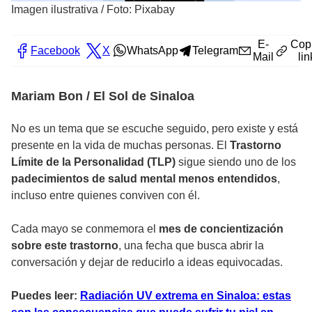
Imagen ilustrativa
/
Foto: Pixabay
E-
Cop
Facebook
X
WhatsApp
Telegram
Mail
lin
Mariam Bon / El Sol de Sinaloa
No es un tema que se escuche seguido, pero existe y está
presente en la vida de muchas personas. El
Trastorno
Límite de la Personalidad (TLP)
sigue siendo uno de los
padecimientos de salud mental menos entendidos
,
incluso entre quienes conviven con él.
Cada mayo se conmemora el
mes de concientización
sobre este trastorno
, una fecha que busca abrir la
conversación y dejar de reducirlo a ideas equivocadas.
Puedes leer:
Radiación UV extrema en Sinaloa: estas