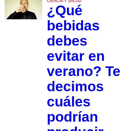
CIENCIA Y SALUD
¿Qué
bebidas
debes
evitar en
verano? Te
decimos
cuáles
podrían