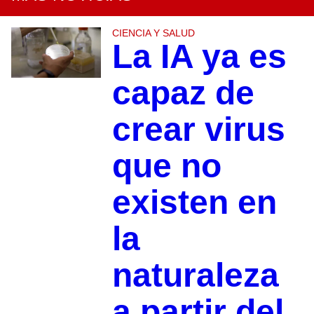
CIENCIA Y SALUD
La IA ya es
capaz de
crear virus
que no
existen en
la
naturaleza
a partir del