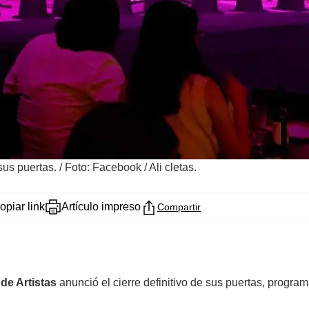
 sus puertas.
/
Foto: Facebook / Ali cletas.
opiar link
Artículo impreso
Compartir
 de Artistas
anunció el cierre definitivo de sus puertas, progr