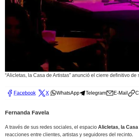
“Alicletas, la Casa de Artistas” anunció el cierre definitivo de
Facebook
X
WhatsApp
Telegram
E-Mail
C
Fernanda Favela
A través de sus redes sociales, el espacio
Alicletas, la Casa
reacciones entre clientes, artistas y seguidores del recinto.