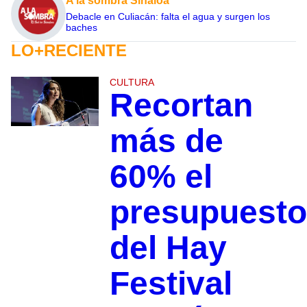
A la sombra Sinaloa
Debacle en Culiacán: falta el agua y surgen los
baches
LO+RECIENTE
CULTURA
Recortan
más de
60% el
presupuesto
del Hay
Festival