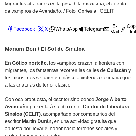
Migrantes atrapados en la pesadilla mexicana, el cuento
de vampiros de Avendaño.
/
Foto: Cortesía | CELIT
E-
Cop
Facebook
X
WhatsApp
Telegram
Mail
lin
Mariam Bon / El Sol de Sinaloa
En
Gótico norteño
, los vampiros cruzan la frontera con
migrantes, los fantasmas recorren las calles de
Culiacán
y
los monstruos se parecen más a la violencia cotidiana que
a las criaturas de terror clásico.
Con esa propuesta, el escritor sinaloense
Jorge Alberto
Avendaño
presentará su libro en el
Centro de Literatura
Sinaloa (CELIT)
, acompañado por comentarios del
escritor
Martín Durán
, en una actividad gratuita que
apuesta por llevar el horror hacia terrenos sociales y
profundamente regionales.