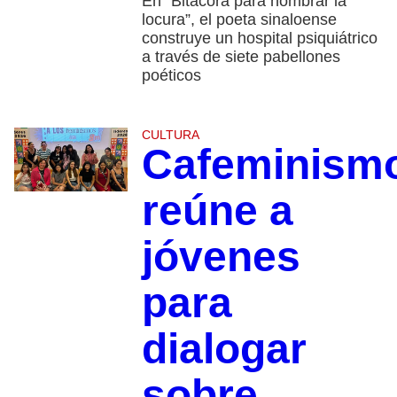
En “Bitácora para nombrar la
locura”, el poeta sinaloense
construye un hospital psiquiátrico
a través de siete pabellones
poéticos
CULTURA
Cafeminism
reúne a
jóvenes
para
dialogar
sobre