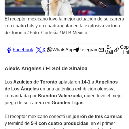
El receptor mexicano tuvo la mejor actuación de su carrera
con cuatro hits y un cuadrangular en la explosiva victoria
de Toronto
/
Foto: Cortesía / MLB México
E-
Cop
Facebook
X
WhatsApp
Telegram
Mail
lin
Alexis Ángeles / El Sol de Sinaloa
Los
Azulejos de Toronto
aplastaron
14-1
a
Angelinos
de Los Ángeles
en una auténtica exhibición ofensiva
comandada por
Brandon Valenzuela
, quien tuvo el mejor
juego de su carrera en
Grandes Ligas
.
El receptor mexicano conectó un
jonrón de tres carreras
y terminó de
5-4 con cuatro producidas
, en el primer