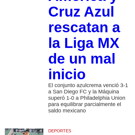
Cruz Azul
rescatan a
la Liga MX
de un mal
inicio
El conjunto azulcrema venció 3-1
a San Diego FC y la Máquina
superó 1-0 a Philadelphia Union
para equilibrar parcialmente el
saldo mexicano
DEPORTES