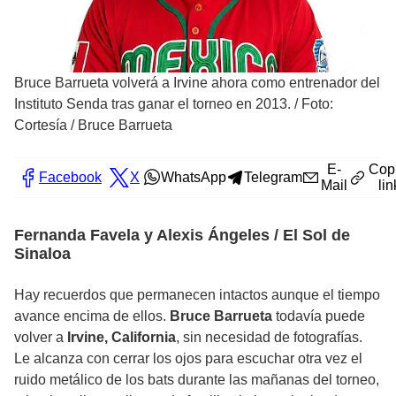
Bruce Barrueta volverá a Irvine ahora como entrenador del
Instituto Senda tras ganar el torneo en 2013.
/
Foto:
Cortesía / Bruce Barrueta
E-
Cop
Facebook
X
WhatsApp
Telegram
Mail
lin
Fernanda Favela y Alexis Ángeles / El Sol de
Sinaloa
Hay recuerdos que permanecen intactos aunque el tiempo
avance encima de ellos.
Bruce Barrueta
todavía puede
volver a
Irvine, California
, sin necesidad de fotografías.
Le alcanza con cerrar los ojos para escuchar otra vez el
ruido metálico de los bats durante las mañanas del torneo,