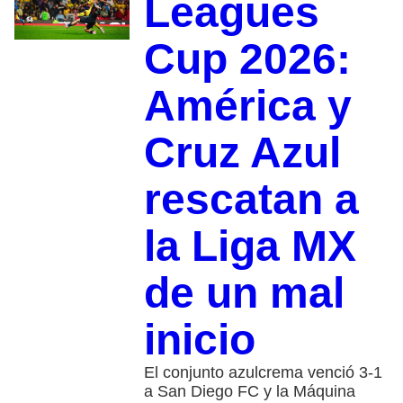
Leagues
Cup 2026:
América y
Cruz Azul
rescatan a
la Liga MX
de un mal
inicio
El conjunto azulcrema venció 3-1
a San Diego FC y la Máquina