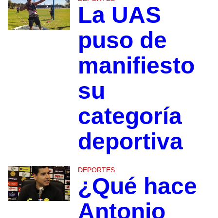
La UAS
puso de
manifiesto
su
categoría
deportiva
DEPORTES
¿Qué hace
Antonio