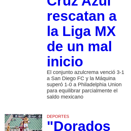
Cruz Azul
rescatan a
la Liga MX
de un mal
inicio
El conjunto azulcrema venció 3-1
a San Diego FC y la Máquina
superó 1-0 a Philadelphia Union
para equilibrar parcialmente el
saldo mexicano
DEPORTES
"Dorados