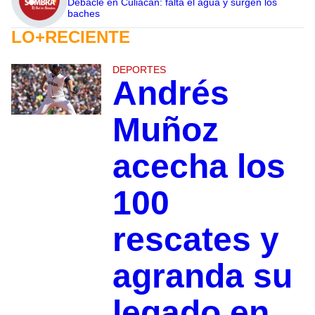
Debacle en Culiacán: falta el agua y surgen los
baches
LO+RECIENTE
DEPORTES
Andrés
Muñoz
acecha los
100
rescates y
agranda su
legado en