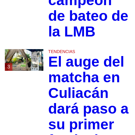
campeón
de bateo de
la LMB
TENDENCIAS
El auge del
3
matcha en
Culiacán
dará paso a
su primer