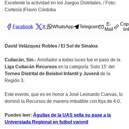
Excelente la actividad en los Juegos Distritales.
/
Foto:
Cortesía |Flavio Córdoba
E-
Cop
Facebook
X
WhatsApp
Telegram
Mail
lin
David Velázquez Robles / El Sol de Sinaloa
Culiacán, Sin.-
Arrollador a todas luces fue el paso de la
Liga Culiacán Recursos
en la categoría 'Solo 15' del
Torneo Distrital de Beisbol Infantil y Juvenil
de la
Región 3.
Este evento, que es en honor a José Leonardo Cuevas, lo
dominó la Recursos de manera imbatible con foja de 4-0.
Puedes leer:
Águilas de la UAS sella su pase a la
Universiada Regional en futbol varonil