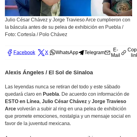
Julio César Chávez y Jorge Travieso Arce cumplieron con
la báscula antes de su pelea de exhibición en Puebla
/
Foto: Cortesía / Polo Chávez
E-
Cop
Facebook
X
WhatsApp
Telegram
Mail
lin
Alexis Ángeles / El Sol de Sinaloa
Las leyendas nunca se retiran del todo y este sábado
quedará claro en
Puebla
. De acuerdo con información de
ESTO en Línea
,
Julio César Chávez
y
Jorge Travieso
Arce
volverán a subir al ring en una pelea de exhibición
que promete emociones, nostalgia y un mensaje social en
favor de la juventud mexicana.