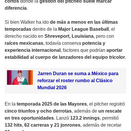
cortos
donde la
gestión del pitcheo suele marcar
diferencia
.
Si bien Walker ha ido
de más a menos en las últimas
temporadas
dentro de la
Major League Baseball
, el
derecho nacido en
Shreveport, Louisiana
, pero con
raíces mexicanas
, todavía conserva
potencia y
experiencia internacional
, factores que podrían
aportar
estabilidad al cuerpo de lanzadores del equipo tricolor
.
Jarren Duran se suma a México para
reforzar el roster rumbo al Clásico
Mundial 2026
En la
temporada 2025 de las Mayores
, el pitcher registró
cinco triunfos y ocho derrotas
, además de
un rescate
en tres oportunidades
. Lanzó
123.2 innings
, permitió
132 hits, 62 carreras y 21 jonrones
, además de recetar