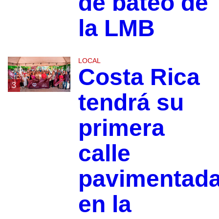
de bateo de
la LMB
LOCAL
Costa Rica
3
tendrá su
primera
calle
pavimentad
en la