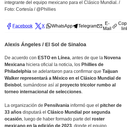
integrante del equipo mexicano para el Clásico Mundial.
/
Foto: Cortesía / @Phillies
E-
Cop
Facebook
X
WhatsApp
Telegram
Mail
lin
Alexis Ángeles / El Sol de Sinaloa
De acuerdo con
ESTO en Línea
, antes de que la
Novena
Mexicana
hiciera oficial la noticia, los
Phillies de
Philadelphia
se adelantaron para confirmar que
Taijuan
Walker representará a México en el Clásico Mundial de
Beisbol
, sumándose así al
proyecto tricolor rumbo al
torneo internacional de selecciones
.
La organización de
Pensilvania
informó que el
pitcher de
33 años
disputará el
Clásico Mundial por segunda
ocasión
, luego de haber formado parte del
roster
mexicano en la edición de 2023
, donde el equipo