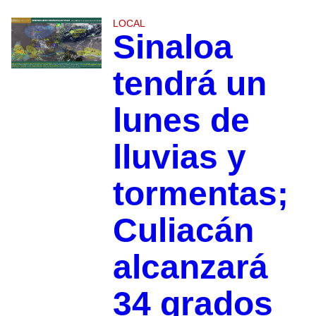
LOCAL
Sinaloa
tendrá un
lunes de
lluvias y
tormentas;
Culiacán
alcanzará
34 grados