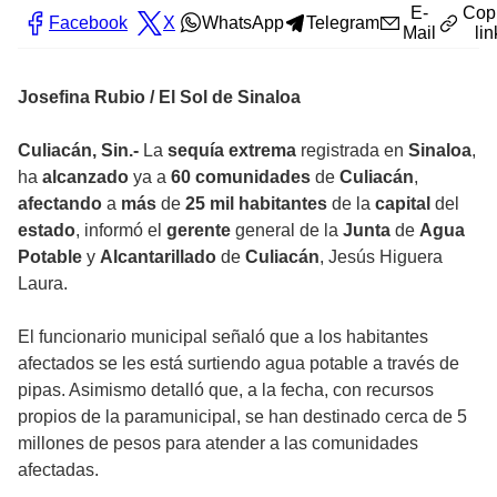
E-
Cop
Facebook
X
WhatsApp
Telegram
Mail
lin
Josefina Rubio / El Sol de Sinaloa
Culiacán, Sin.-
La
sequía extrema
registrada en
Sinaloa
,
ha
alcanzado
ya a
60 comunidades
de
Culiacán
,
afectando
a
más
de
25 mil habitantes
de la
capital
del
estado
, informó el
gerente
general de la
Junta
de
Agua
Potable
y
Alcantarillado
de
Culiacán
, Jesús Higuera
Laura.
El funcionario municipal señaló que a los habitantes
afectados se les está surtiendo agua potable a través de
pipas. Asimismo detalló que, a la fecha, con recursos
propios de la paramunicipal, se han destinado cerca de 5
millones de pesos para atender a las comunidades
afectadas.