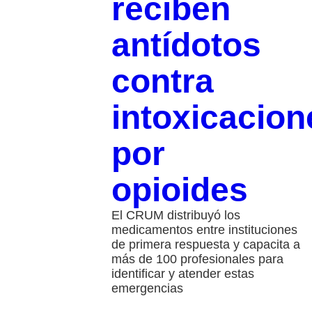
reciben
antídotos
contra
intoxicacion
por
opioides
El CRUM distribuyó los
medicamentos entre instituciones
de primera respuesta y capacita a
más de 100 profesionales para
identificar y atender estas
emergencias