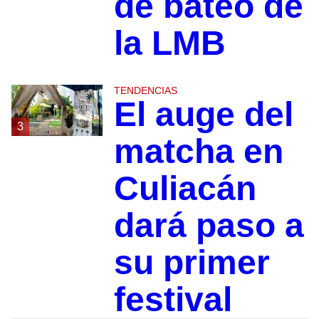
de bateo de
la LMB
TENDENCIAS
El auge del
3
matcha en
Culiacán
dará paso a
su primer
festival