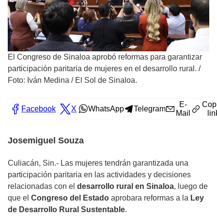
El Congreso de Sinaloa aprobó reformas para garantizar
participación paritaria de mujeres en el desarrollo rural.
/
Foto: Iván Medina / El Sol de Sinaloa.
E-
Cop
Facebook
X
WhatsApp
Telegram
Mail
lin
Josemiguel Souza
Culiacán, Sin.- Las mujeres tendrán garantizada una
participación paritaria en las actividades y decisiones
relacionadas con el
desarrollo rural en Sinaloa
, luego de
que el
Congreso del Estado
aprobara reformas a la
Ley
de Desarrollo Rural Sustentable
.