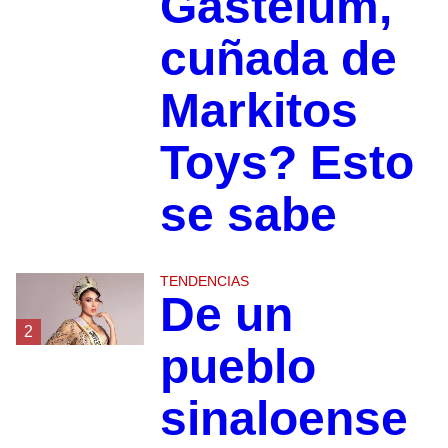
Gastélum,
cuñada de
Markitos
Toys? Esto
se sabe
TENDENCIAS
De un
2
pueblo
sinaloense