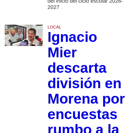
del inicio del ciclo escolar 2026-
2027
LOCAL
Ignacio
Mier
descarta
división en
Morena por
encuestas
rumbo a la