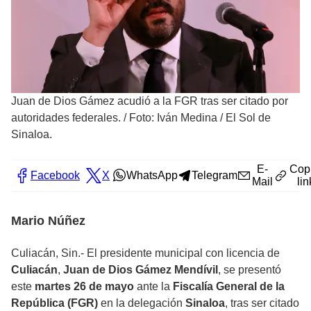
Juan de Dios Gámez acudió a la FGR tras ser citado por
autoridades federales.
/
Foto: Iván Medina / El Sol de
Sinaloa.
E-
Cop
Facebook
X
WhatsApp
Telegram
Mail
lin
Mario Núñez
Culiacán, Sin.- El presidente municipal con licencia de
Culiacán
,
Juan de Dios Gámez Mendívil
, se presentó
este
martes 26 de mayo
ante la
Fiscalía General de la
República (FGR)
en la delegación
Sinaloa
, tras ser citado