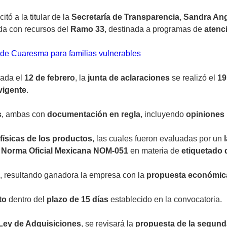
citó a la titular de la
Secretaría de Transparencia
,
Sandra An
da con recursos del
Ramo 33
, destinada a programas de
atenc
 de Cuaresma para familias vulnerables
cada el
12 de febrero
, la
junta de aclaraciones
se realizó el
19
vigente
.
s
, ambas con
documentación en regla
, incluyendo
opiniones 
físicas de los productos
, las cuales fueron evaluadas por un
a
Norma Oficial Mexicana NOM-051
en materia de
etiquetado 
, resultando ganadora la empresa con la
propuesta económic
to
dentro del
plazo de 15 días
establecido en la convocatoria.
Ley de Adquisiciones
, se revisará la
propuesta de la segun