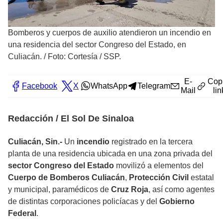
Bomberos y cuerpos de auxilio atendieron un incendio en
una residencia del sector Congreso del Estado, en
Culiacán.
/
Foto: Cortesía / SSP.
E-
Cop
Facebook
X
WhatsApp
Telegram
Mail
lin
Redacción / El Sol De Sinaloa
Culiacán, Sin.-
Un
incendio
registrado en la tercera
planta de una residencia ubicada en una zona privada del
sector Congreso del Estado
movilizó a elementos del
Cuerpo de Bomberos Culiacán
,
Protección Civil
estatal
y municipal, paramédicos de
Cruz Roja
, así como agentes
de distintas corporaciones policíacas y del
Gobierno
Federal
.