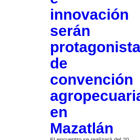
innovación
serán
protagonist
de
convención
agropecuari
en
Mazatlán
El encuentro se realizará del 20