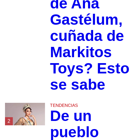
de Ana
Gastélum,
cuñada de
Markitos
Toys? Esto
se sabe
TENDENCIAS
De un
2
pueblo