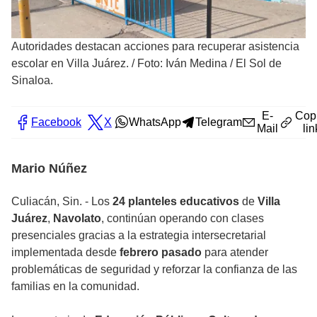
Autoridades destacan acciones para recuperar asistencia
escolar en Villa Juárez.
/
Foto: Iván Medina / El Sol de
Sinaloa.
E-
Cop
Facebook
X
WhatsApp
Telegram
Mail
lin
Mario Núñez
Culiacán, Sin. - Los
24 planteles educativos
de
Villa
Juárez
,
Navolato
, continúan operando con clases
presenciales gracias a la estrategia intersecretarial
implementada desde
febrero pasado
para atender
problemáticas de seguridad y reforzar la confianza de las
familias en la comunidad.