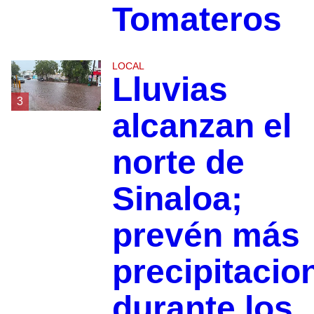
Tomateros
LOCAL
Lluvias
3
alcanzan el
norte de
Sinaloa;
prevén más
precipitacio
durante los