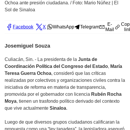
Ochoa ante presión ciudadana.
/
Foto: Mario Núñez | El
Sol de Sinaloa
E-
Cop
Facebook
X
WhatsApp
Telegram
Mail
lin
Josemiguel Souza
Culiacán, Sin. - La presidenta de la
Junta de
Coordinación Política del Congreso del Estado
,
María
Teresa Guerra Ochoa
, consideró que las críticas
realizadas por colectivos y organizaciones civiles contra la
iniciativa de reforma en materia de transparencia,
promovida por el gobernador con licencia
Rubén Rocha
Moya
, tienen un trasfondo político derivado del contexto
que vive actualmente
Sinaloa
.
Luego de que diversos grupos ciudadanos calificaran la
propuesta como una “ley tapadera”, la legisladora aseguró