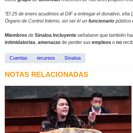
“El 25 de enero acudimos al DIF a entregar el donativo, ella (
Órgano de Control Interno, sin ser él un
funcionario
público 
Miembros
de
Sinaloa Incluyente
señalaron que también ha
intimidatorias
,
amenazas
de perder sus
empleos
o
no
recib
Cuentas
recursos
Sinaloa
NOTAS RELACIONADAS