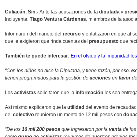
Culiacán, Sin.-
Ante las acusaciones de la
diputada
y
presi
Incluyente,
Tiago Ventura Cárdenas
, miembros de la asoci
Informaron del manejo del
recurso
y enfatizaron en que al s
que le exigieron que rinda cuentas del
presupuesto
que reci
También te puede interesar:
En el olvido y la impunidad l
“Con los niños no dice la Diputada, y tiene razón, por eso,
ex
tienen programados para la gestión de
acciones
en
favor
de
Los
activistas
solicitaron que la
información
les sea entre
Así mismo explicaron que la
utilidad
del evento de recaudaci
del
colectivo
reunieron un monto de 12 mil pesos con
dona
“De los
16 mil 200 pesos
que ingresaron por la
venta
de los
como
grupo
de
activistas
reunimos de nuestros propios rec