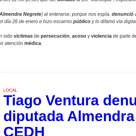
Almendra Negrete
) al enterarse, porque nos espía,
denunció
a
el día 26 de enero e hizo escarnio
público
y lo difamó vía digit
n sido
víctimas
de
persecución
,
acoso
y
violencia
de parte d
ir atención
médica
.
LOCAL
Tiago Ventura denu
diputada Almendra 
CEDH