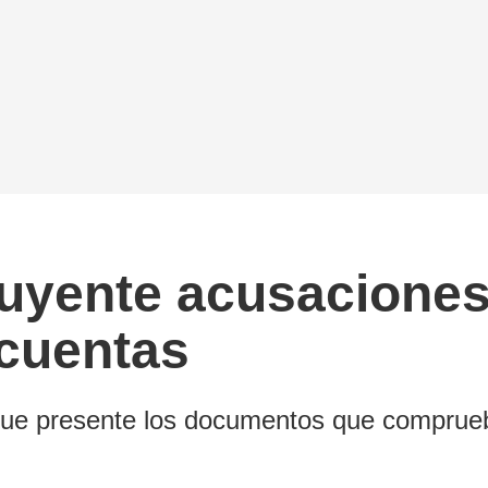
cluyente acusacione
 cuentas
a que presente los documentos que comprue