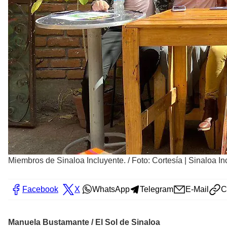
Miembros de Sinaloa Incluyente.
/
Foto: Cortesía | Sinaloa I
Facebook
X
WhatsApp
Telegram
E-Mail
C
Manuela Bustamante / El Sol de Sinaloa