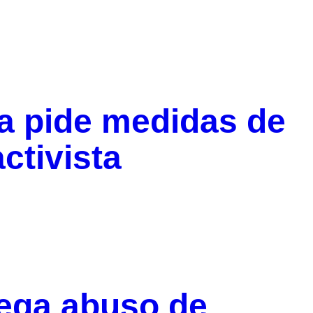
a pide medidas de
ctivista
iega abuso de