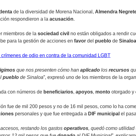
denta
de la diversidad de Morena Nacional,
Almendra Negret
ación respondieron a la
acusación
.
er miembros de la
sociedad
civil
no están obligados a rendir cu
be para la gestión de acciones en
favor
del
pueblo
de
Sinalo
os crímenes de odio en contra de la comunidad LGBT
igimos
que nos presenten cómo han
aplicado
los
recursos
qu
l
pueblo
de Sinaloa
”, expresó uno de los miembros de la organ
gada con números de
beneficiarios
,
apoyos
,
monto
otorgado y
ón fue de mil 200 pesos y no de 16 mil pesos, como lo ha com
ciones
personales y que fue entregada a
DIF municipal
el pas
 accesos, restando los gastos
operativos
, quedó como utilidad 
ursos 12 mil pesos que fue
donado
al DIF Municipal
”, explicaro