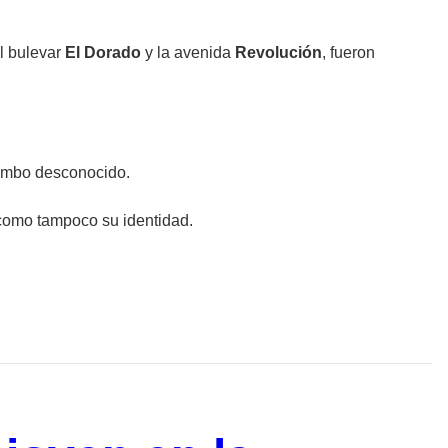
el bulevar
El Dorado
y la avenida
Revolución
, fueron
 rumbo desconocido.
í como tampoco su identidad.