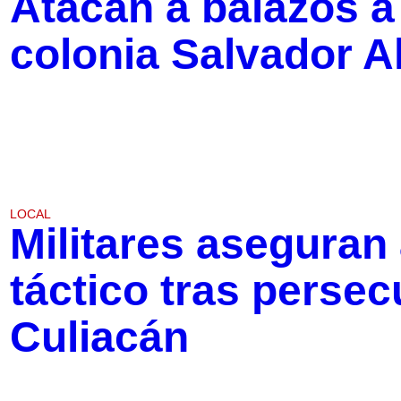
Atacan a balazos a 
colonia Salvador A
LOCAL
Militares aseguran
táctico tras persec
Culiacán