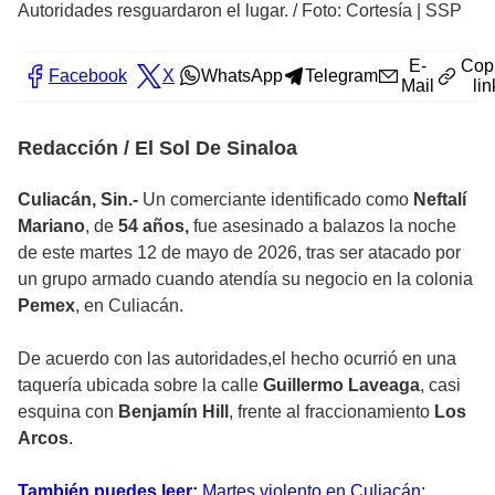
Autoridades resguardaron el lugar.
/
Foto: Cortesía | SSP
E-
Cop
Facebook
X
WhatsApp
Telegram
Mail
lin
Redacción / El Sol De Sinaloa
Culiacán, Sin.-
Un comerciante identificado como
Neftalí
Mariano
, de
54 años,
fue asesinado a balazos la noche
de este martes 12 de mayo de 2026, tras ser atacado por
un grupo armado cuando atendía su negocio en la colonia
Pemex
, en Culiacán.
De acuerdo con las autoridades,el hecho ocurrió en una
taquería ubicada sobre la calle
Guillermo Laveaga
, casi
esquina con
Benjamín Hill
, frente al fraccionamiento
Los
Arcos
.
También puedes leer:
Martes violento en Culiacán: