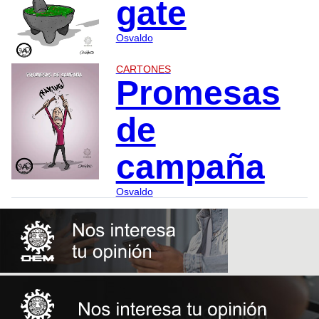
gate
Osvaldo
CARTONES
Promesas
de
campaña
Osvaldo