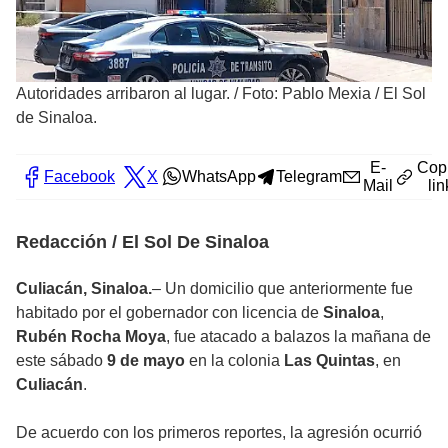
Autoridades arribaron al lugar.
/
Foto: Pablo Mexia / El Sol
de Sinaloa.
E-
Cop
Facebook
X
WhatsApp
Telegram
Mail
lin
Redacción / El Sol De Sinaloa
Culiacán, Sinaloa.
– Un domicilio que anteriormente fue
habitado por el gobernador con licencia de
Sinaloa
,
Rubén Rocha Moya
, fue atacado a balazos la mañana de
este sábado
9 de mayo
en la colonia
Las Quintas
, en
Culiacán
.
De acuerdo con los primeros reportes, la agresión ocurrió