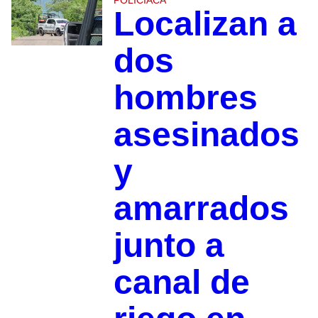
POLICIACA
Localizan a
dos
hombres
asesinados
y
amarrados
junto a
canal de