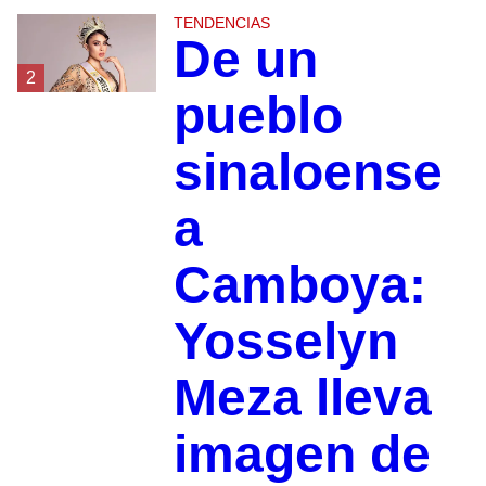
TENDENCIAS
De un
2
pueblo
sinaloense
a
Camboya:
Yosselyn
Meza lleva
imagen de