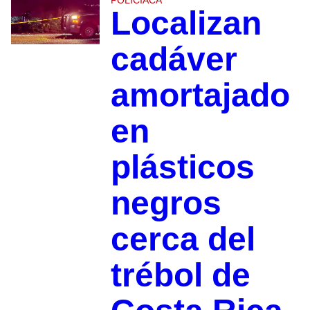
POLICIACA
Localizan
cadáver
amortajado
en
plásticos
negros
cerca del
trébol de