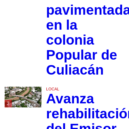
pavimentad
en la
colonia
Popular de
Culiacán
LOCAL
Avanza
3
rehabilitaci
del Emisor