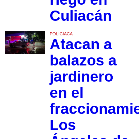
Culiacán
POLICIACA
Atacan a
balazos a
jardinero
en el
fraccionami
Los