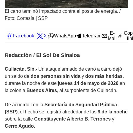
El carro terminó impactado contra el poste de energía.
/
Foto: Cortesía | SSP
E-
Cop
Facebook
X
WhatsApp
Telegram
Mail
lin
Redacción / El Sol De Sinaloa
Culiacán, Sin.-
Un ataque armado de carro a carro dejó
un saldo de
dos personas sin vida
y
dos más heridas
,
durante la noche de este
jueves 14 de mayo de 2026
en
la colonia
Buenos Aires
, al surponiente de Culiacán.
De acuerdo con la
Secretaría de Seguridad Pública
(SSP)
, el hecho se registró alrededor de las
9 de la noche
sobre la calle
Constituyente Alberto B. Terrones
y
Cerro Agudo
.