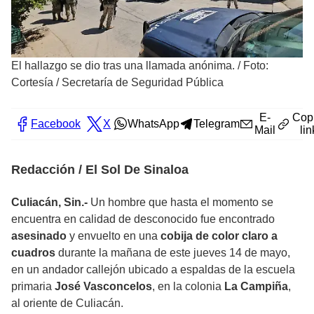
El hallazgo se dio tras una llamada anónima.
/
Foto:
Cortesía / Secretaría de Seguridad Pública
E-
Cop
Facebook
X
WhatsApp
Telegram
Mail
lin
Redacción / El Sol De Sinaloa
Culiacán, Sin.-
Un hombre que hasta el momento se
encuentra en calidad de desconocido fue encontrado
asesinado
y envuelto en una
cobija de color claro a
cuadros
durante la mañana de este jueves 14 de mayo,
en un andador callejón ubicado a espaldas de la escuela
primaria
José Vasconcelos
, en la colonia
La Campiña
,
al oriente de Culiacán.