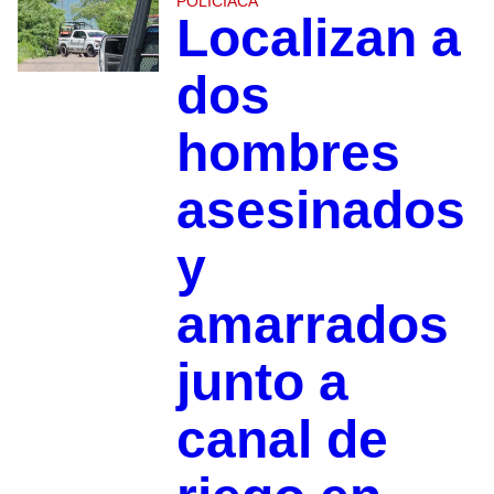
POLICIACA
Localizan a
dos
hombres
asesinados
y
amarrados
junto a
canal de