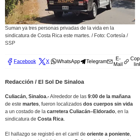
Suman ya tres personas privadas de la vida en la
sindicatura de Costa Rica este martes.
/
Foto: Cortesía /
SSP
E-
Cop
Facebook
X
WhatsApp
Telegram
Mail
lin
Redacción / El Sol De Sinaloa
Culiacán, Sinaloa.-
Alrededor de las
9:00 de la mañana
de este
martes
, fueron localizados
dos cuerpos sin vida
a un costado de la
carretera Culiacán–Eldorado
, en la
sindicatura de
Costa Rica
.
El hallazgo se registró en el carril de
oriente a poniente
,