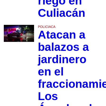
riego en
Culiacán
POLICIACA
Atacan a
balazos a
jardinero
en el
fraccionami
Los