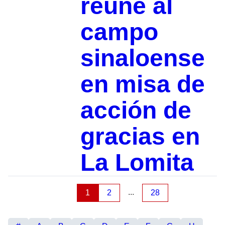
reúne al
campo
sinaloense
en misa de
acción de
gracias en
La Lomita
...
1
2
28