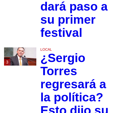
dará paso a
su primer
festival
LOCAL
¿Sergio
3
Torres
regresará a
la política?
Esto dijo su