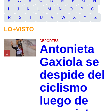
#
A
B
C
D
E
F
G
H
I
J
K
L
M
N
O
P
Q
R
S
T
U
V
W
X
Y
Z
LO+VISTO
DEPORTES
Antonieta
1
Gaxiola se
despide del
ciclismo
luego de