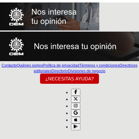
Contacto
Quiénes somos
Política de privacidad
Términos y condiciones
Directrices
editoriales
Directorio
Divisiones de negocio
¿NECESITAS AYUDA?