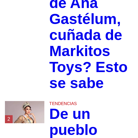
de Ana
Gastélum,
cuñada de
Markitos
Toys? Esto
se sabe
TENDENCIAS
De un
2
pueblo