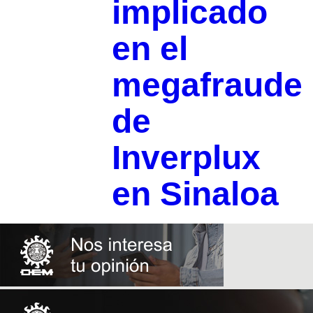
implicado
en el
megafraude
de
Inverplux
en Sinaloa