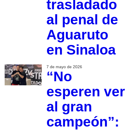
trasladado
al penal de
Aguaruto
en Sinaloa
7 de mayo de 2026
“No
esperen ver
al gran
campeón”: