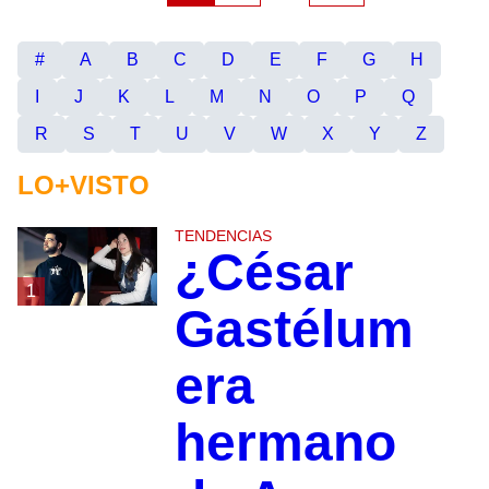
#
A
B
C
D
E
F
G
H
I
J
K
L
M
N
O
P
Q
R
S
T
U
V
W
X
Y
Z
LO+VISTO
TENDENCIAS
¿César
1
Gastélum
era
hermano