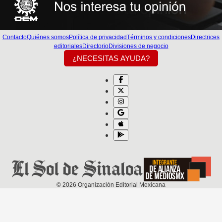
Contacto
Quiénes somos
Política de privacidad
Términos y condiciones
Directrices
editoriales
Directorio
Divisiones de negocio
¿NECESITAS AYUDA?
©
2026
Organización Editorial Mexicana