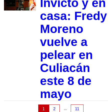
Invicto y en
casa: Fredy
Moreno
vuelve a
pelear en
Culiacán
este 8 de
mayo
...
1
2
11