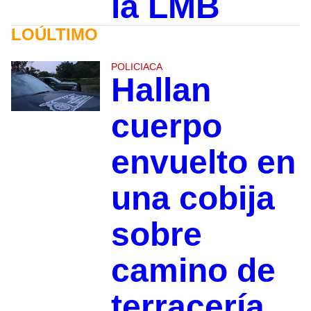
la LMB
LOÚLTIMO
POLICIACA
Hallan
cuerpo
envuelto en
una cobija
sobre
camino de
terracería