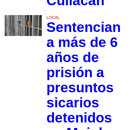
Culiacán
LOCAL
Sentencian
a más de 6
años de
prisión a
presuntos
sicarios
detenidos