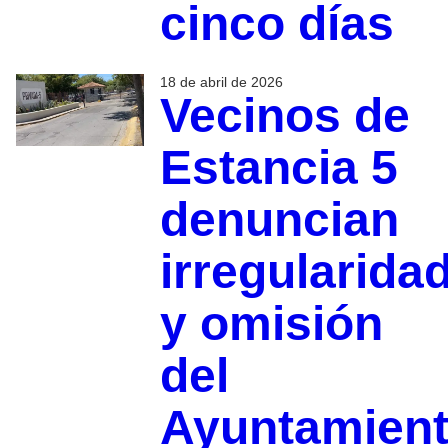
cinco días
18 de abril de 2026
Vecinos de
Estancia 5
denuncian
irregularida
y omisión
del
Ayuntamien