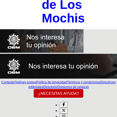
de Los
Mochis
Contacto
Quiénes somos
Política de privacidad
Términos y condiciones
Directrices
editoriales
Directorio
Divisiones de negocio
¿NECESITAS AYUDA?