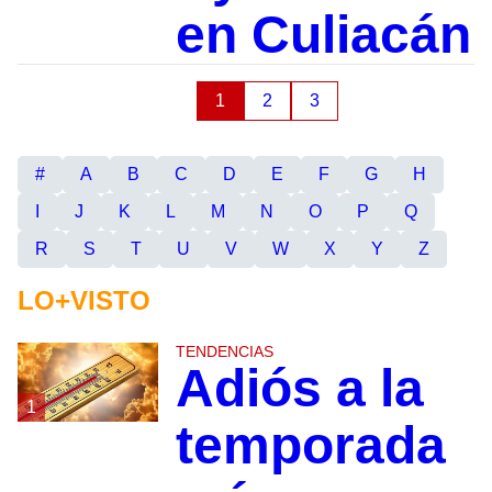
en Culiacán
1
2
3
#
A
B
C
D
E
F
G
H
I
J
K
L
M
N
O
P
Q
R
S
T
U
V
W
X
Y
Z
LO+VISTO
TENDENCIAS
Adiós a la
1
temporada