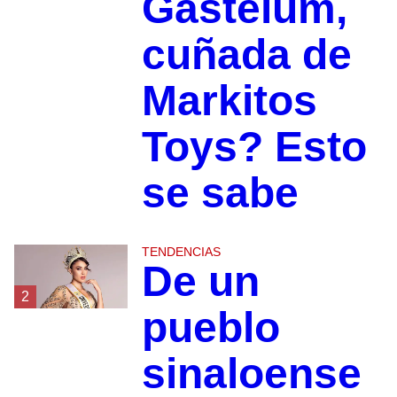
Gastélum,
cuñada de
Markitos
Toys? Esto
se sabe
TENDENCIAS
De un
2
pueblo
sinaloense