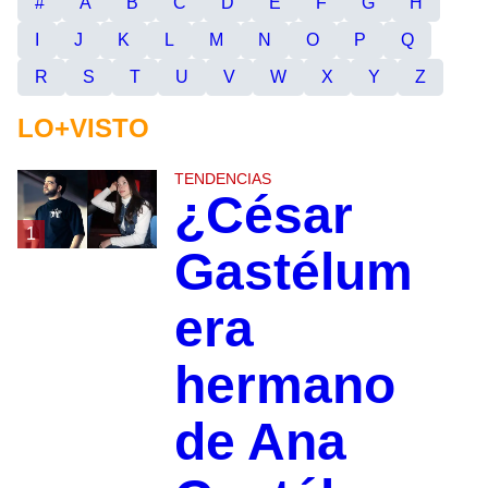
#
A
B
C
D
E
F
G
H
I
J
K
L
M
N
O
P
Q
R
S
T
U
V
W
X
Y
Z
LO+VISTO
TENDENCIAS
¿César
1
Gastélum
era
hermano
de Ana