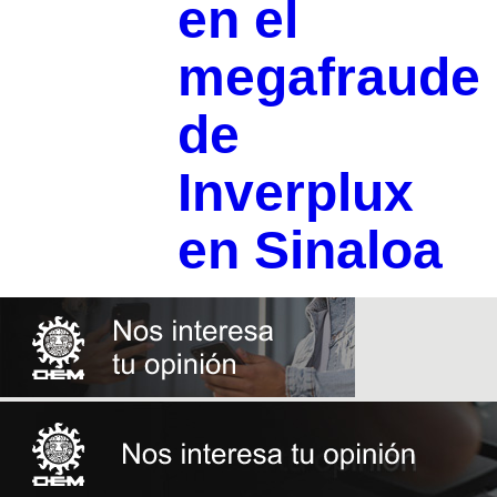
en el
megafraude
de
Inverplux
en Sinaloa