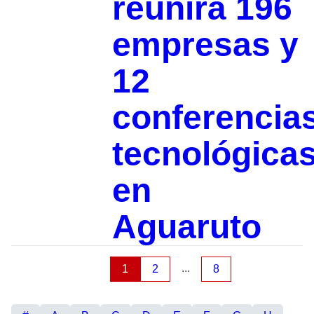
reunirá 196
empresas y
12
conferencia
tecnológica
en
Aguaruto
...
1
2
8