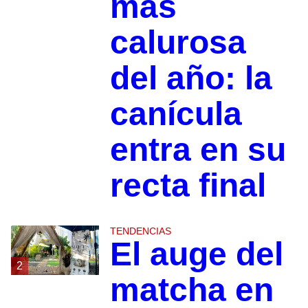
más
calurosa
del año: la
canícula
entra en su
recta final
TENDENCIAS
El auge del
2
matcha en