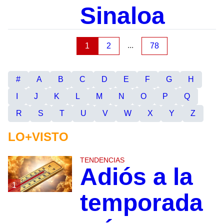
Sinaloa
...
1
2
78
#
A
B
C
D
E
F
G
H
I
J
K
L
M
N
O
P
Q
R
S
T
U
V
W
X
Y
Z
LO+VISTO
TENDENCIAS
Adiós a la
1
temporada