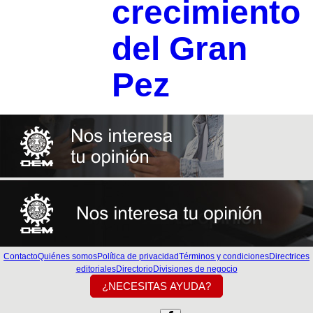
crecimiento
del Gran
Pez
Contacto
Quiénes somos
Política de privacidad
Términos y condiciones
Directrices
editoriales
Directorio
Divisiones de negocio
¿NECESITAS AYUDA?