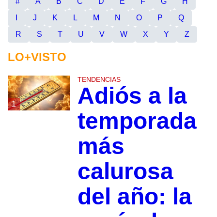
#
A
B
C
D
E
F
G
H
I
J
K
L
M
N
O
P
Q
R
S
T
U
V
W
X
Y
Z
LO+VISTO
TENDENCIAS
Adiós a la
1
temporada
más
calurosa
del año: la