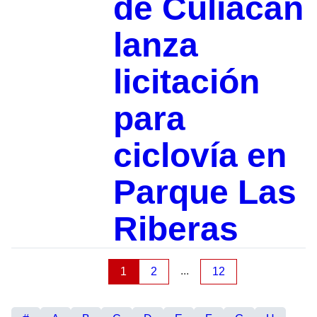
de Culiacán
lanza
licitación
para
ciclovía en
Parque Las
Riberas
...
1
2
12