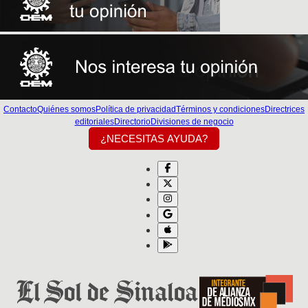
Contacto
Quiénes somos
Política de privacidad
Términos y condiciones
Directrices
editoriales
Directorio
Divisiones de negocio
¿NECESITAS AYUDA?