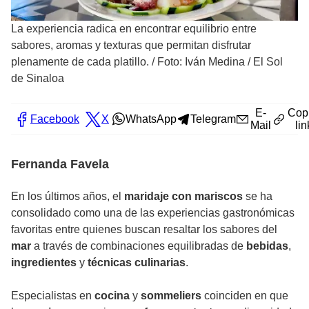
La experiencia radica en encontrar equilibrio entre
sabores, aromas y texturas que permitan disfrutar
plenamente de cada platillo.
/
Foto: Iván Medina / El Sol
de Sinaloa
E-
Cop
Facebook
X
WhatsApp
Telegram
Mail
lin
Fernanda Favela
En los últimos años, el
maridaje con mariscos
se ha
consolidado como una de las experiencias gastronómicas
favoritas entre quienes buscan resaltar los sabores del
mar
a través de combinaciones equilibradas de
bebidas
,
ingredientes
y
técnicas culinarias
.
Especialistas en
cocina
y
sommeliers
coinciden en que