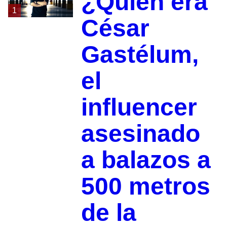
¿Quién era
1
César
Gastélum,
el
influencer
asesinado
a balazos a
500 metros
de la