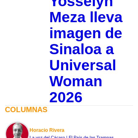
Yosselyn
Meza lleva
imagen de
Sinaloa a
Universal
Woman
2026
COLUMNAS
Horacio Rivera
La voz del Cácaro | El País de las Trampas