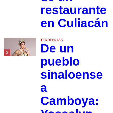
restaurante
en Culiacán
TENDENCIAS
De un
3
pueblo
sinaloense
a
Camboya: