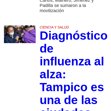
Carlos, Mainero, Jiménez y
Padilla se sumaron a la
movilización
CIENCIA Y SALUD
Diagnóstico
de
influenza al
alza:
Tampico es
una de las