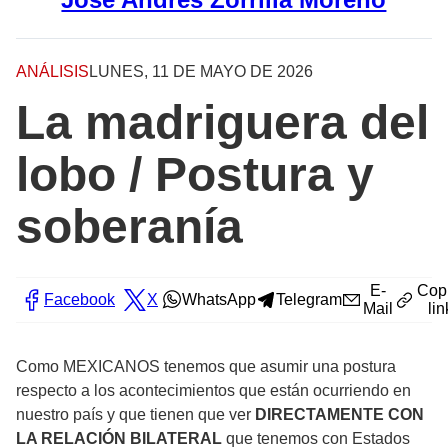
ANÁLISIS
LUNES, 11 DE MAYO DE 2026
La madriguera del
lobo / Postura y
soberanía
E-
Cop
Facebook
X
WhatsApp
Telegram
Mail
lin
Como MEXICANOS tenemos que asumir una postura
respecto a los acontecimientos que están ocurriendo en
nuestro país y que tienen que ver
DIRECTAMENTE CON
LA RELACIÓN BILATERAL
que tenemos con Estados