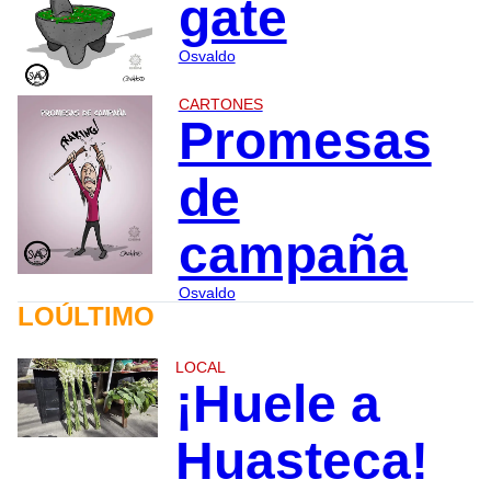
gate
Osvaldo
CARTONES
Promesas
de
campaña
Osvaldo
LOÚLTIMO
LOCAL
¡Huele a
Huasteca!