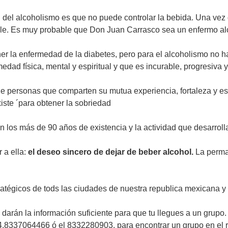
del alcoholismo es que no puede controlar la bebida. Una vez 
ole. Es muy probable que Don Juan Carrasco sea un enfermo al
er la enfermedad de la diabetes, pero para el alcoholismo no 
dad física, mental y espiritual y que es incurable, progresiva 
 personas que comparten su mutua experiencia, fortaleza y es
iste ´para obtener la sobriedad
an los más de 90 años de existencia y la actividad que desarrol
 a ella:
el deseo sincero de dejar de beber alcohol.
La perma
atégicos de tods las ciudades de nuestra republica mexicana y 
te darán la información suficiente para que tu llegues a un grup
34,8337064466 ó el 8332280903, para encontrar un grupo en el